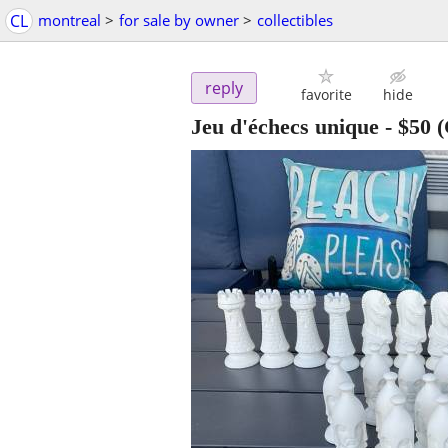
CL
montreal
>
for sale by owner
>
collectibles
reply
favorite
hide
Jeu d'échecs unique
-
$50
(