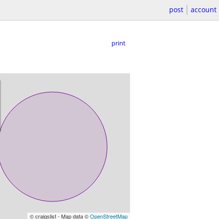
post
account
print
© craigslist - Map data ©
OpenStreetMap