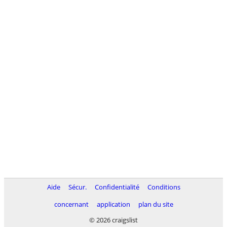
Aide
Sécur.
Confidentialité
Conditions
concernant
application
plan du site
© 2026 craigslist