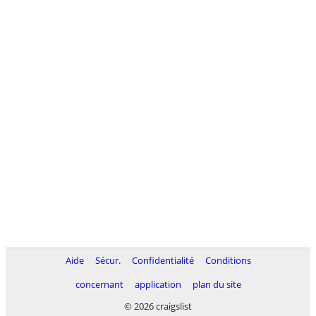
Aide
Sécur.
Confidentialité
Conditions
concernant
application
plan du site
© 2026 craigslist