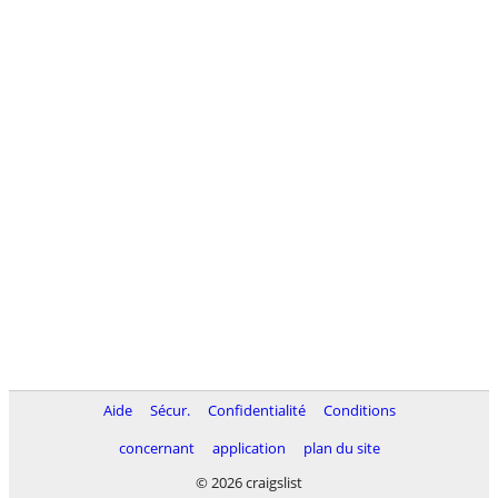
Aide
Sécur.
Confidentialité
Conditions
concernant
application
plan du site
© 2026 craigslist