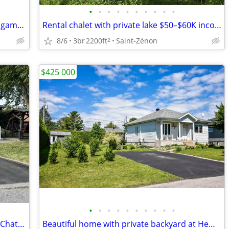
•
•
•
•
•
•
•
•
•
•
Superbe maison refaite à 100% haut de gamme à Boucherville
Rental chalet with private lake $50–$60K income potential, St-Zenon
8/6
3br
2200ft
Saint-Zénon
2
$425 000
•
•
•
•
•
•
•
•
•
•
Superb renovated 4-bedroom house in Chateauguay
Beautiful home with private backyard at Hemmingford