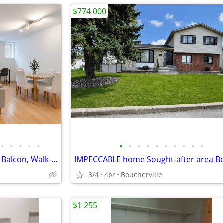
$774 000
•
•
•
•
•
•
•
•
•
•
•
•
•
•
•
Condo coin 2ch | Saint-Henri | Balcon, Walk-in, Stationnement inclus
8/4
4br
Boucherville
$1 255