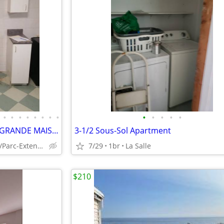
•
•
•
•
•
•
•
•
•
•
•
•
•
VILLERAY : METRO PAPINEAU – GRANDE MAISON 5 ½ AVEC SOUS-SOL
3-1/2 Sous-Sol Apartment
Villeray/Saint-Michel/Parc-Extension (Montréal)
7/29
1br
La Salle
$210