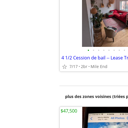
•
•
•
•
•
•
•
•
7/17
2br
Mile End
plus des zones voisines (triées 
$47,500