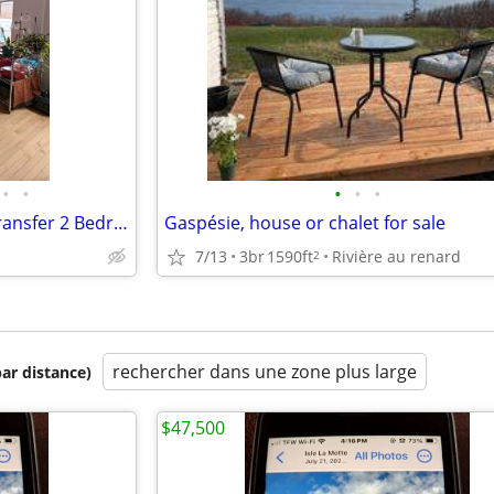
•
•
•
•
•
4 1/2 Cession de bail -- Lease Transfer 2 Bedrooms!!!
Gaspésie, house or chalet for sale
7/13
3br
1590ft
Rivière au renard
2
rechercher dans une zone plus large
par distance)
$47,500