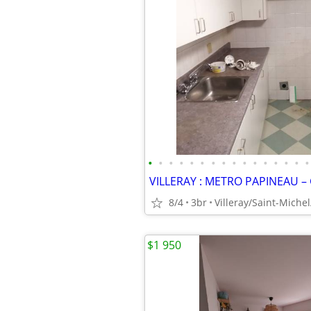
•
•
•
•
•
•
•
•
•
•
•
•
•
•
•
•
8/4
3br
$1 950