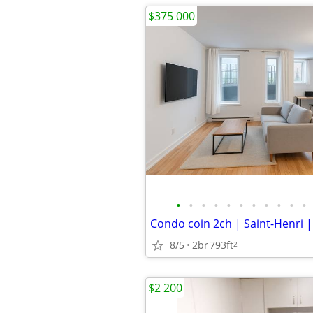
$375 000
•
•
•
•
•
•
•
•
•
•
•
8/5
2br
793ft
2
$2 200