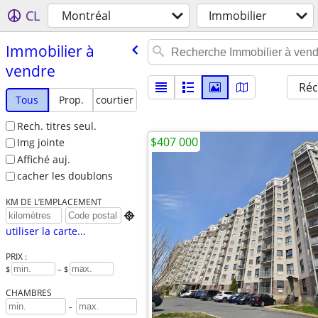
CL
Montréal
Immobilier
Immobilier à
vendre
Réc
Tous
Prop.
courtier
Rech. titres seul.
$407 000
Img jointe
Affiché auj.
cacher les doublons
KM DE L’EMPLACEMENT

utiliser la carte...
PRIX :
$
– $
CHAMBRES
-