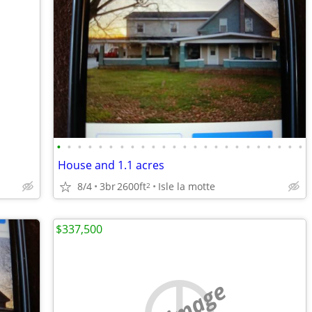
•
•
•
•
•
•
•
•
•
•
•
•
•
•
•
•
•
•
•
•
•
•
•
•
House and 1.1 acres
8/4
3br
2600ft
Isle la motte
2
$337,500