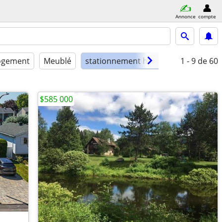
Annonce
compte
logement
Meublé
stationnement hors-rue
1 - 9
de 60
$585 000