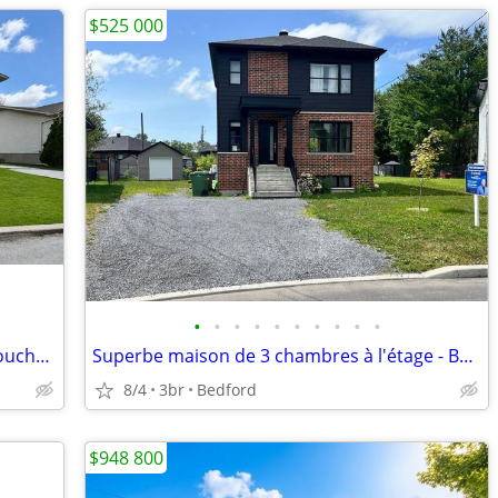
$525 000
•
•
•
•
•
•
•
•
•
•
IMPECCABLE home Sought-after area Boucherville
Superbe maison de 3 chambres à l'étage - Bedford
8/4
3br
Bedford
$948 800