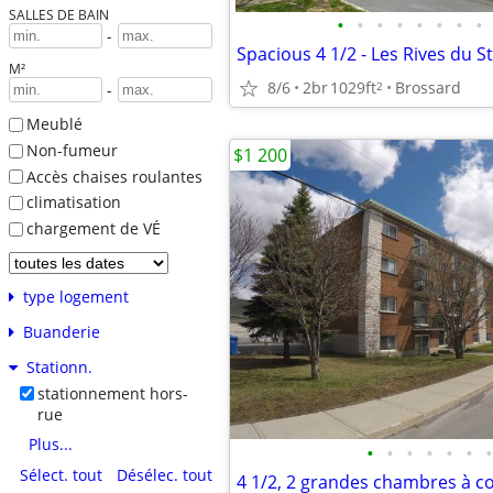
SALLES DE BAIN
•
•
•
•
•
•
•
•
-
M²
8/6
2br
1029ft
Brossard
2
-
Meublé
Non-fumeur
$1 200
Accès chaises roulantes
climatisation
chargement de VÉ
type logement
Buanderie
Stationn.
stationnement hors-
rue
Plus...
•
•
•
•
•
•
•
Sélect. tout
Désélec. tout