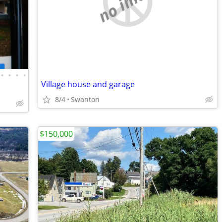
no image
•
•
•
•
Village house and garage
8/4
Swanton
$150,000