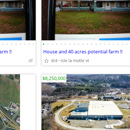
•
•
•
•
•
•
•
•
•
•
•
•
•
•
•
•
•
•
•
•
•
•
•
•
•
•
•
•
arm !!
House and 40 acres potential farm !!
8/4
Isle la motte vt
$8,250,000