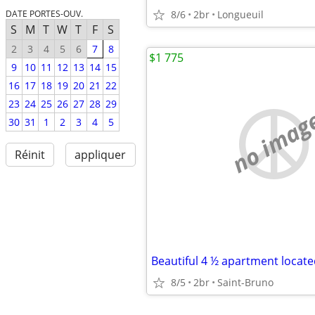
8/6
2br
Longueuil
DATE PORTES-OUV.
S
M
T
W
T
F
S
2
3
4
5
6
7
8
$1 775
9
10
11
12
13
14
15
16
17
18
19
20
21
22
23
24
25
26
27
28
29
no imag
30
31
1
2
3
4
5
Réinit
appliquer
8/5
2br
Saint-Bruno