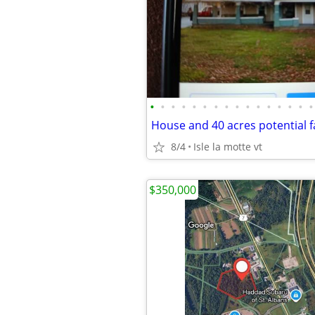
•
•
•
•
•
•
•
•
•
•
•
•
•
•
•
•
House and 40 acres potential f
8/4
Isle la motte vt
$350,000