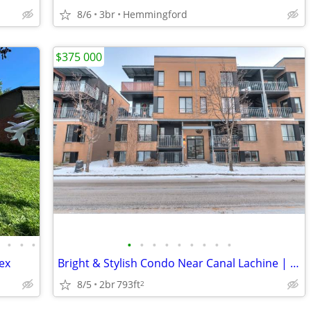
8/6
3br
Hemmingford
$375 000
•
•
•
•
•
•
•
•
•
•
•
•
•
ex
Bright & Stylish Condo Near Canal Lachine | Move-In Ready
8/5
2br
793ft
2