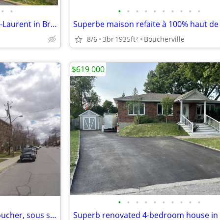
•
•
•
•
•
•
•
•
•
•
•
•
Spacious 4 1/2 - Les Rives du St-Laurent in Brossard
8/6
3br
1935ft
Boucherville
2
$619 000
•
•
•
•
•
•
•
•
•
•
4 1/2, 2 grandes chambres à coucher, sous sol, Longueuil