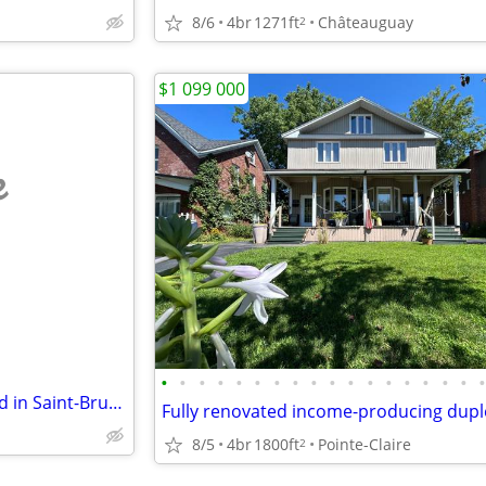
8/6
4br
1271ft
Châteauguay
2
$1 099 000
e
•
•
•
•
•
•
•
•
•
•
•
•
•
•
•
•
•
Beautiful 4 ½ apartment located in Saint-Bruno
Fully renovated income-producing dupl
8/5
4br
1800ft
Pointe-Claire
2