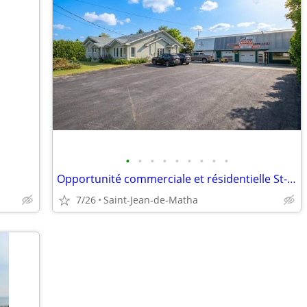
•
•
•
•
•
•
•
•
•
Opportunité commerciale et résidentielle St-Jean-de-Matha
7/26
Saint-Jean-de-Matha